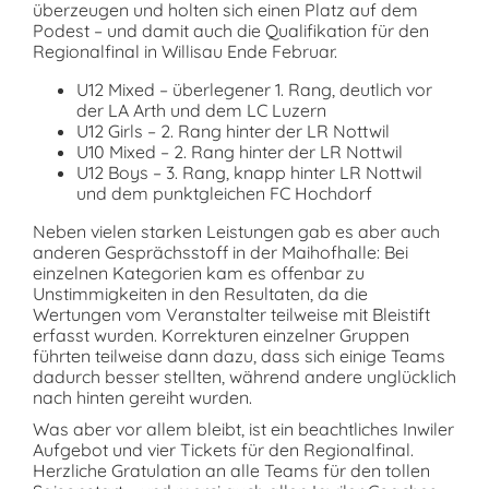
überzeugen und holten sich einen Platz auf dem
Podest – und damit auch die
Qualifikation für den
Regionalfinal in Willisau Ende Februar.
U12 Mixed –
überlegener 1. Rang
, deutlich vor
der LA Arth und dem LC Luzern
U12 Girls
– 2. Rang hinter der LR Nottwil
U10 Mixed
– 2. Rang hinter der LR Nottwil
U12 Boys
– 3. Rang, knapp hinter LR Nottwil
und dem punktgleichen FC Hochdorf
Neben vielen starken Leistungen gab es aber auch
anderen Gesprächsstoff in der Maihofhalle: Bei
einzelnen Kategorien kam es offenbar zu
Unstimmigkeiten in den Resultaten
, da die
Wertungen vom Veranstalter teilweise mit Bleistift
erfasst wurden. Korrekturen einzelner Gruppen
führten teilweise dann dazu, dass sich einige Teams
dadurch besser stellten, während andere unglücklich
nach hinten gereiht wurden.
Was aber vor allem bleibt, ist ein beachtliches Inwiler
Aufgebot und vier Tickets für den Regionalfinal.
Herzliche Gratulation an alle Teams für den tollen